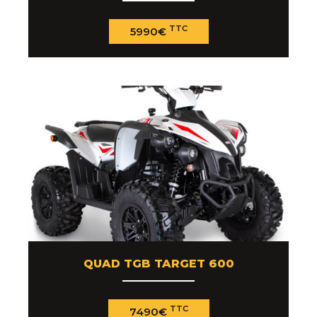
TTC
5990€
QUAD TGB TARGET 600
TTC
7490€