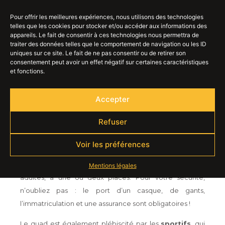
Pour offrir les meilleures expériences, nous utilisons des technologies
telles que les cookies pour stocker et/ou accéder aux informations des
LE PARTENAIRE
DE
appareils. Le fait de consentir à ces technologies nous permettra de
traiter des données telles que le comportement de navigation ou les ID
VOS LOISIRS
uniques sur ce site. Le fait de ne pas consentir ou de retirer son
consentement peut avoir un effet négatif sur certaines caractéristiques
et fonctions.
Quad’n Scoot vous accompagne depuis l’achat
jusqu’à l’entretien de votre quad
Accepter
Refuser
Les quads font partie des véhicules idéals pour les
Voir les préférences
balades et randonnées en famille
. Quad’n Scoot
vous propose des
quads adaptés aux enfants
et aux
Mentions légales
adultes, à une ou deux places. Pour votre sécurité,
n’oubliez pas : le port d’un casque, de gants,
l’immatriculation et une assurance sont obligatoires !
Le quad est également plébiscité par les
sportifs
, qui